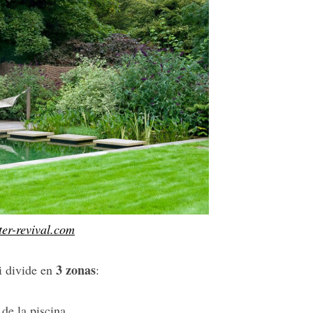
er-revival.com
3 zonas
i divide en
:
de la piscina.